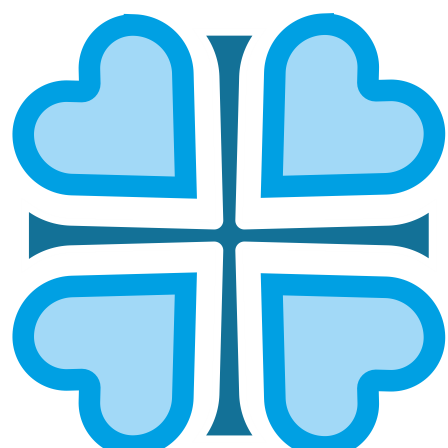
ЧУВАШСКАЯ
ГЛАВНАЯ
МИТРОПОЛИИ
ЧУВАШСКАЯ
Алатырская и
Канашская и
Порецкая
Янтиковская
Чебоксарская и
Чувашская