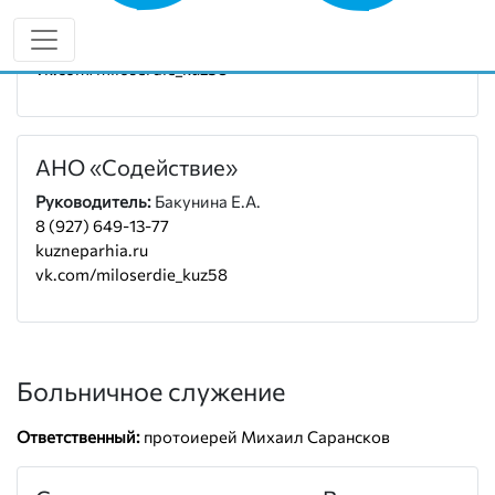
Руководитель:
протоиерей Михаил Сарансков
8 (927) 384-62-0
vk.com/miloserdie_kuz58
АНО «Содействие»
Руководитель:
Бакунина Е.А.
8 (927) 649-13-77
kuzneparhia.ru
vk.com/miloserdie_kuz58
Больничное служение
Ответственный:
протоиерей Михаил Сарансков