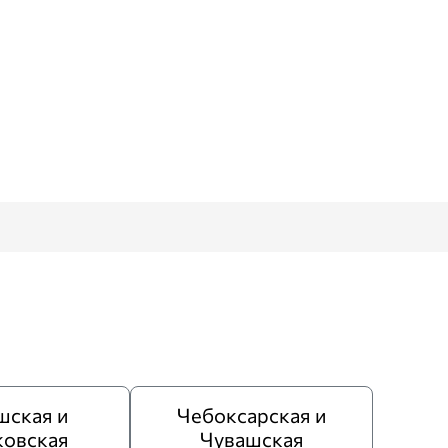
шская и
Чебоксарская и
ковская
Чувашская