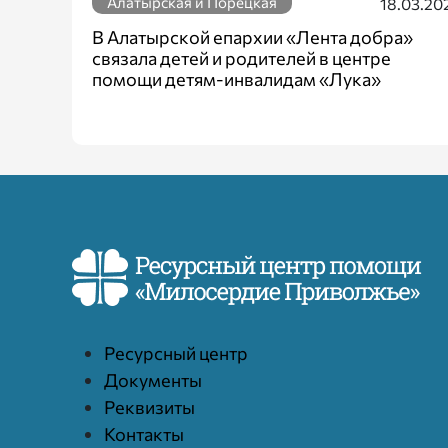
Алатырская и Порецкая
18.03.20
В Алатырской епархии «Лента добра»
связала детей и родителей в центре
помощи детям-инвалидам «Лука»
Ресурcный центр
Документы
Реквизиты
Контакты