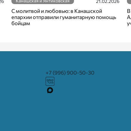
Канашская и Янтиковская
26
21.02.2026
С молитвой и любовью: в Канашской
В
епархии отправили гуманитарную помощь
А
бойцам
у
+7 (996) 900-50-30