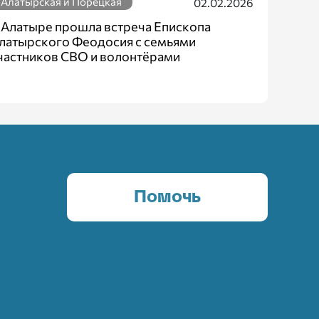
Алатырская и Порецкая
02.02.2026
 Алатыре прошла встреча Епископа
латырского Феодосия с семьями
частников СВО и волонтёрами
Помочь