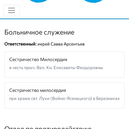
8 (902) 635-79-59
vk.com/socsol
Больничное служение
Ответственный:
иерей Савва Арсентьев
Сестричество Милосердия
в честь прмч. Вел. Кн. Елисаветы Феодоровны
Сестричество милосердия
при храме свт. Луки (Войно-Ясенецкого) в Березниках
Отдел по противодействию