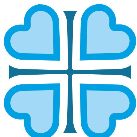
СОЛИКАМСКАЯ И ЧУСОВСКАЯ
ГЛАВНАЯ
МИТРОПОЛИИ
СОЛИКАМСКАЯ И ЧУСОВСКАЯ
Епархией управляет епископ Соликамский и
Чусовской Зосима.
ОСНОВНЫЕ НАПРАВЛЕНИЯ
РАБОТЫ
Социальное служение
Руководитель:
иерей Константин Курсанин