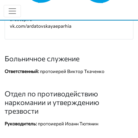
Руководитель:
протоиерей Виталий Кузянов
8 (927) 175-71-10
ardatep.ru
vk.com/ardatovskayaeparhia
Больничное служение
Ответственный:
протоиерей Виктор Ткаченко
Отдел по противодействию
наркомании и утверждению
трезвости
Руководитель:
протоиерей Иоанн Тютянин