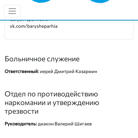
Руководитель:
протоиерей Василий Бестрицкий
7 (927) 806-74-01
barysh-eparhia.ru
vk.com/barysheparhia
Больничное служение
Ответственный:
иерей Дмитрий Казармин
Отдел по противодействию
наркомании и утверждению
трезвости
Руководитель:
диакон Валерий Шигаев