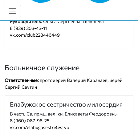
Социальный отдел епархии
Руководитель:
Ольга Сергеевна Шевелева
8 (939) 303-43-11
vk.com/club228446449
Больничное служение
Ответственные:
протоиерей Валерий Каранаев, иерей
Сергий Саутин
Елабужское сестричество милосердия
В честь Св. прмц. вел. кн. Елисаветы Феодоровны
8 (960) 087-98-25
vk.com/elabugasestri4estvo