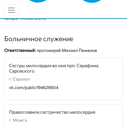
Руководитель:
протоиерей Михаил Пименов
8 (922) 682-32-34
sarapul-miloserdie.ru
Больничное служение
Ответственный:
протоиерей Михаил Пименов
Сестры милосердия во имя прп. Серафима
Саровского
г. Сарапул
vk.com/public194629604
Православное сестричество милосердия
г. Можга