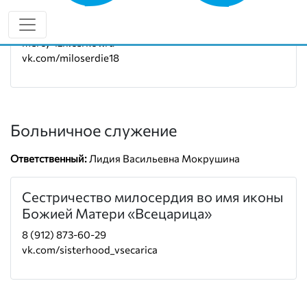
Руководитель:
иерей Олег Митчицков
8 (912) 007-17-82
mercy-izh.cerkov.ru
vk.com/miloserdie18
Больничное служение
Ответственный:
Лидия Васильевна Мокрушина
Сестричество милосердия во имя иконы
Божией Матери «Всецарица»
8 (912) 873-60-29
vk.com/sisterhood_vsecarica