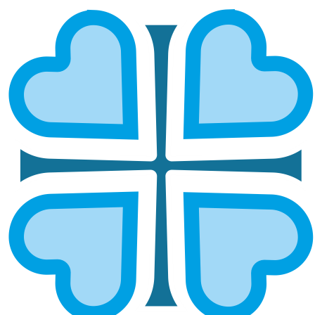
САМАРСКАЯ
ГЛАВНАЯ
МИТРОПОЛИИ
САМАРСКАЯ
Кинельская и
Отрадненская и
Безенчукская
Похвистневская
Самарская и
Сызранская и
Новокуйбышевск
Шигонская
ая
Тольяттинская и