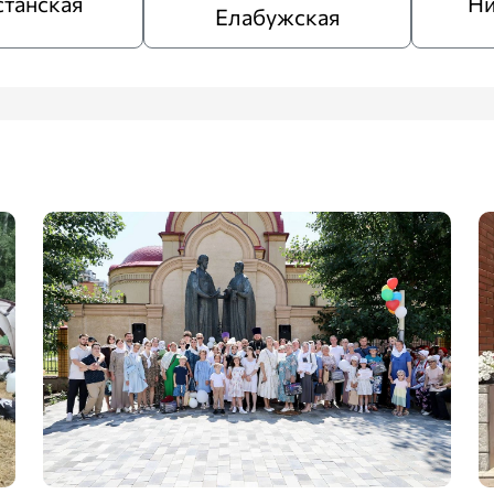
станская
Ни
Елабужская