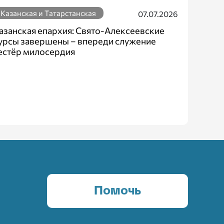
Казанская и Татарстанская
07.07.2026
азанская епархия: Свято-Алексеевские
урсы завершены – впереди служение
естёр милосердия
Помочь