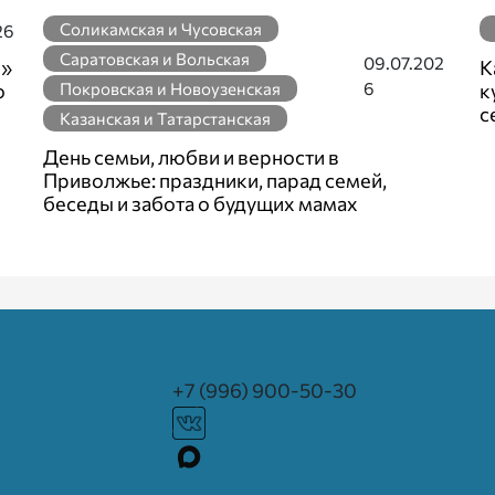
Соликамская и Чусовская
26
Саратовская и Вольская
09.07.202
л»
К
6
ю
Покровская и Новоузенская
к
с
Казанская и Татарстанская
День семьи, любви и верности в
Приволжье: праздники, парад семей,
беседы и забота о будущих мамах
+7 (996) 900-50-30