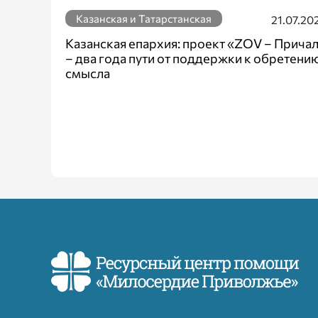
Казанская и Татарстанская
21.07.20
Казанская епархия: проект «ZOV – Прича
– два года пути от поддержки к обретени
смысла