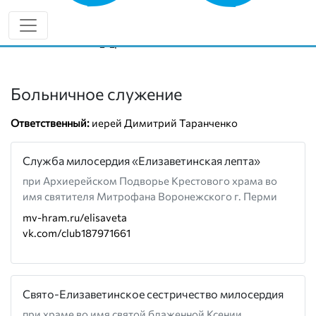
8 (919) 443-63-42
miloserdie59.ru
vk.com/miloserdie_v_permi
Больничное служение
Ответственный:
иерей Димитрий Таранченко
Служба милосердия «Елизаветинская лепта»
при Архиерейском Подворье Крестового храма во
имя святителя Митрофана Воронежского г. Перми
mv-hram.ru/elisaveta
vk.com/club187971661
Свято-Елизаветинское сестричество милосердия
при храме во имя святой блаженной Ксении