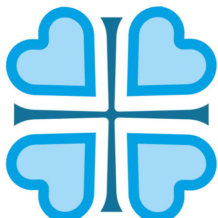
ПЕРМСКАЯ И КУНГУРСКАЯ
ГЛАВНАЯ
МИТРОПОЛИИ
ПЕРМСКАЯ И КУНГУРСКАЯ
Епархией управляет митрополит Пермский и
Кунгурский Мефодий.
ОСНОВНЫЕ НАПРАВЛЕНИЯ
РАБОТЫ
Социальное служение
Руководитель:
иерей Димитрий Таранченко