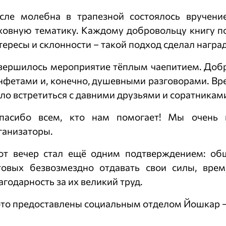
сле молебна в трапезной состоялось вручени
ховную тематику. Каждому добровольцу книгу п
тересы и склонности – такой подход сделал награ
вершилось мероприятие тёплым чаепитием. Добр
нфетами и, конечно, душевными разговорами. Вр
ло встретиться с давними друзьями и соратникам
пасибо всем, кто нам помогает! Мы очень 
ганизаторы.
от вечер стал ещё одним подтверждением: об
товых безвозмездно отдавать свои силы, врем
агодарность за их великий труд.
то предоставлены социальным отделом Йошкар —