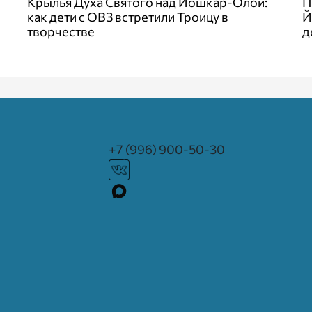
Крылья Духа Святого над Йошкар-Олой:
П
как дети с ОВЗ встретили Троицу в
Й
творчестве
д
+7 (996) 900-50-30