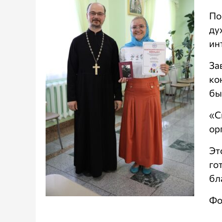
По
ду
ин
За
ко
бы
«С
ор
Эт
го
бл
Фо