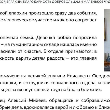
СКОЙ ЕПАРХИИ: БЛАГОДАРНОСТЬ ДОБРОВОЛЬЦАМ И МАЛЕНЬКОЕ ЧУ
ой епархии произошло сразу два события,
 человеческое участие и как оно согревает
печная семья. Девочка робко попросила
у – на гуманитарном складе нашлась именно
асияли от счастья. В отделе признаются: в
ность дарить детям радость — это главная
номученицы великой княгини Елисаветы Феодо
Батюшки, и сотрудники социального отдела, и н
ьцев за их неустанный труд на благо ближних.
ец Алексий Михеев, обращаясь к собравшимс
брые дела, вдохновляясь верой и любовью к бли