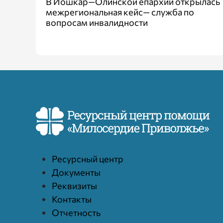
В Йошкар—Олинской епархии открылась
межрегиональная кейс— служба по
вопросам инвалидности
Ресурcный центр
Документы
Реквизиты
Контакты
Отчетность