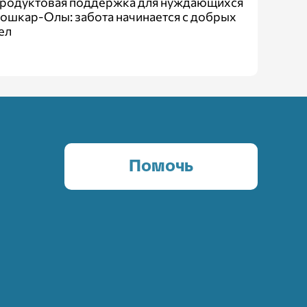
родуктовая поддержка для нуждающихся
ошкар-Олы: забота начинается с добрых
ел
Помочь