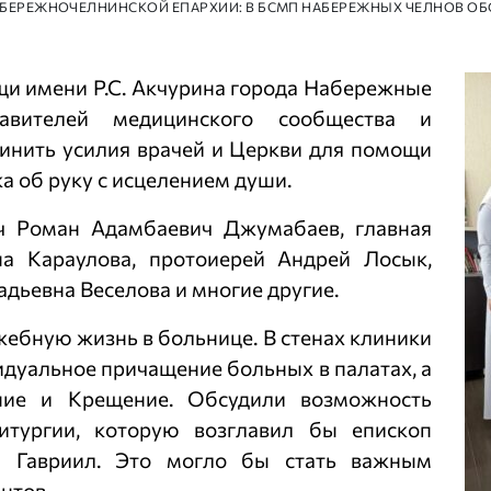
АБЕРЕЖНОЧЕЛНИНСКОЙ ЕПАРХИИ: В БСМП НАБЕРЕЖНЫХ ЧЕЛНОВ ОБ
и имени Р.С. Акчурина города Набережные
тавителей медицинского сообщества и
динить усилия врачей и Церкви для помощи
а об руку с исцелением души.
ч Роман Адамбаевич Джумабаев, главная
на Караулова, протоиерей Андрей Лосык,
дьевна Веселова и многие другие.
ебную жизнь в больнице. В стенах клиники
дуальное причащение больных в палатах, а
ние и Крещение. Обсудили возможность
итургии, которую возглавил бы епископ
й Гавриил. Это могло бы стать важным
нтов.