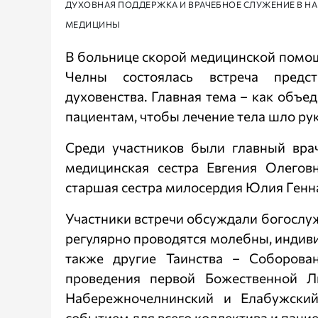
ДУХОВНАЯ ПОДДЕРЖКА И ВРАЧЕБНОЕ СЛУЖЕНИЕ В Н
МЕДИЦИНЫ
В больнице скорой медицинской помощ
Челны состоялась встреча предс
духовенства. Главная тема – как объе
пациентам, чтобы лечение тела шло рук
Среди участников были главный вра
медицинская сестра Евгения Олегов
старшая сестра милосердия Юлия Генна
Участники встречи обсуждали богослуж
регулярно проводятся молебны, индиви
также другие Таинства – Соборова
проведения первой Божественной Л
Набережночелнинский и Елабужски
событием для всего коллектива и пацие