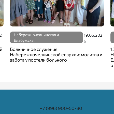
Набережночелнинская и
2
19.06.202
Елабужская
6
й
Больничное служение
1
Набережночелнинской епархии: молитва и
Н
забота у постели больного
Е
о
+7 (996) 900-50-30