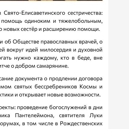
Свято-Елисаветинского сестричества:
, помощь одиноким и тяжелобольным,
ю новых сестёр и расширению помощи.
и об Обществе православных врачей, о
ей вокруг идей милосердия и духовной
гать нужно каждому, кто в беде, вне
итче о добром самарянине.
сание документа о продлении договора
амом святых бессребреников Космы и
ктики и открывает новые возможности.
оекты: проведение богослужений в дни
ника Пантелеймона, святителя Луки
форумах, в том числе в Рождественских