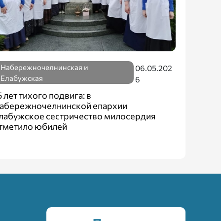
Набережночелнинская и
06.05.202
Елабужская
6
5 лет тихого подвига: в
абережночелнинской епархии
лабужское сестричество милосердия
тметило юбилей