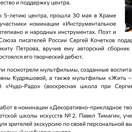
ество и поддержку центра.
о 5-летию центра, прошла 30 мая в Храме
участники номинации «Инструментальное
ртепиано и народных инструментах. Поэт и
 Союза писателей России Сергей Кочетков под
киту Петрова, вручив ему авторский сборник
остоялся его творческий дебют.
и посмотрели мультфильмы, созданные воспитан
овны Кудряшовой, а также мультфильм «Жить –
й «Чудо-Радо» (воскресная школа при Серги
работ в номинации «Декоративно-прикладное твор
 детской школы искусств №2. Павел Тимагин, 
для зрителей экскурсию по своей персональной в
пущенный к юбилею центра.