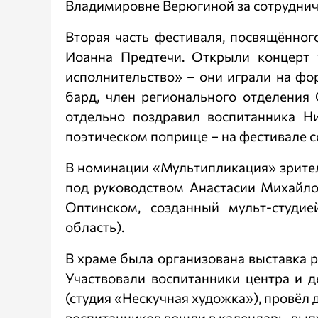
Владимировне Верюгиной за сотруднич
Вторая часть фестиваля, посвящённог
Иоанна Предтечи. Открыли концерт 
исполнительство» – они играли на фо
бард, член регионального отделения
отдельно поздравил воспитанника Ни
поэтическом поприще – на фестивале с
В номинации «Мультипликация» зрител
под руководством Анастасии Михайл
Оптинском, созданный мульт-студие
область).
В храме была организована выставка 
Участвовали воспитанники центра и
(студия «Нескучная художка»), провёл 
воспитанников вошли в календарь, вы