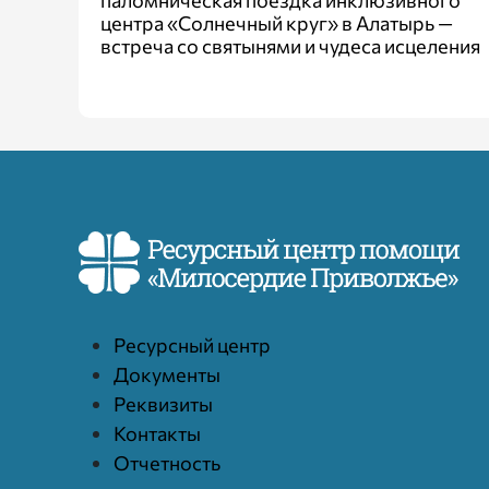
паломническая поездка инклюзивного
центра «Солнечный круг» в Алатырь —
встреча со святынями и чудеса исцеления
Ресурcный центр
Документы
Реквизиты
Контакты
Отчетность