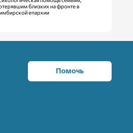
сихологическая помощь семьям,
отерявшим близких на фронте в
имбирской епархии
Помочь