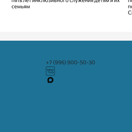
пять лет инклюзивного служения детям и их
п
семьям
п
С
+7 (996) 900-50-30