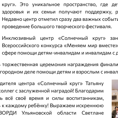
круг». Это уникальное пространство, где 
здоровья и их семьи получают поддержку, р
Недавно центр отметил сразу два важных событи
проведение большого творческого фестиваля.
Инклюзивный центр «Солнечный круг» зан
Всероссийского конкурса «Меняем мир вместе»
сфере помощи детям-инвалидам и инвалидам с де
ь торжественная церемония награждения финалис
лагородном деле помощи детям и взрослым с инвал
дителя центра «Солнечный круг» Татьяну
оллег с заслуженной наградой! Благодарим
ть всё своё время и силы воспитанникам,
ь к каждому ребёнку! Выражаем искреннюю
ВОРДИ Ульяновской области Светлане