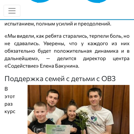
Две недели занятий адаптивной физической
культурой (АФК) и массажа стали для детей не
просто физической нагрузкой, а настоящим
испытанием, полным усилий и преодолений.
«Мы видели, как ребята старались, терпели боль, но
не сдавались. Уверены, что у каждого из них
обязательно будет положительная динамика и в
дальнейшем», — делится директор центра
«Содействие» Елена Бакунина.
Поддержка семей с детьми с ОВЗ
В
этот
раз
курс